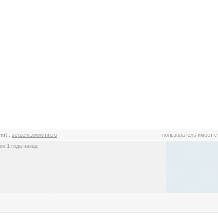
enit
:
serzenit.www.nn.ru
пользователь имеет 
е 1 года назад