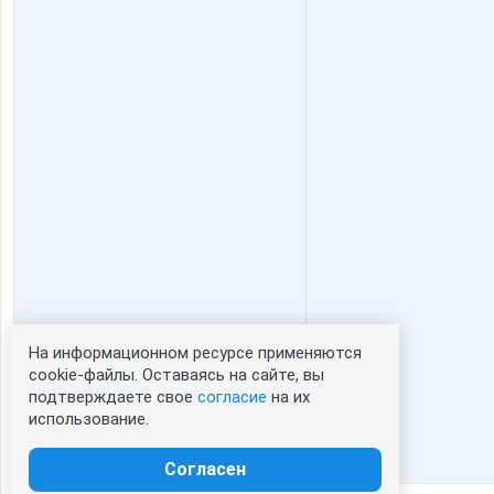
На информационном ресурсе применяются
Статистика портрета:
cookie-файлы. Оставаясь на сайте, вы
подтверждаете свое
согласие
на их
сейчас просматривают портрет - 0
использование.
зарегистрированные пользователи
посетившие портрет за 7 дней - 0
Согласен