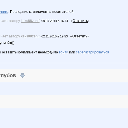
книге
. Последние комплименты посетителей:
ечает автору
keks88zenit
)
«
Ответить
»
09.04.2014 в 16:44
ечает автору
keks88zenit
)
«
Ответить
»
02.11.2010 в 19:53
г мой))))
ы оставить комплимент необходимо
войти
или
зарегистрироваться
 клубов