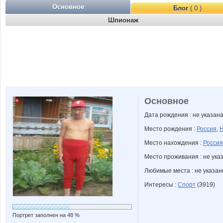
Основное
Блог
( 0 )
Шпионаж
Основное
Дата рождения : не указан
Место рождения :
Россия
,
Н
Место нахождения :
Россия
Место проживания : не ука
Любимые места : не указа
Интересы :
Спорт
(3919)
Портрет заполнен на 48 %