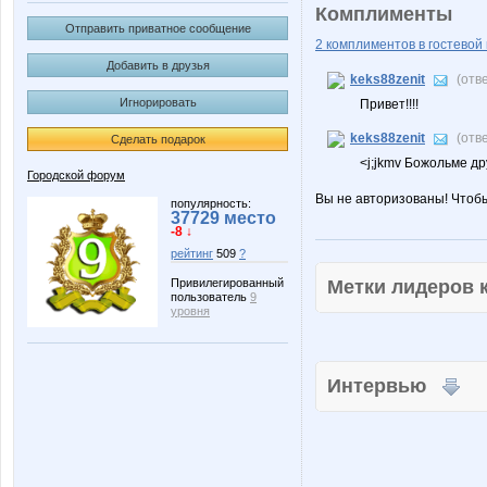
Комплименты
Отправить приватное сообщение
2 комплиментов в гостевой 
Добавить в друзья
keks88zenit
(отв
Игнорировать
Привет!!!!
keks88zenit
(отв
Сделать подарок
<j;jkmv Божольме дру
Городской форум
Вы не авторизованы! Чтоб
популярность:
37729 место
-8 ↓
рейтинг
509
?
Метки лидеров
Привилегированный
пользователь
9
уровня
Интервью